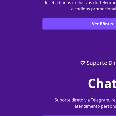
Receba bônus exclusivos do Telegra
e códigos promocionai
Ver Bônus
💬 Suporte Di
Cha
Suporte direto via Telegram, r
atendimento persona