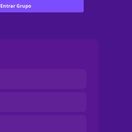
Entrar Grupo