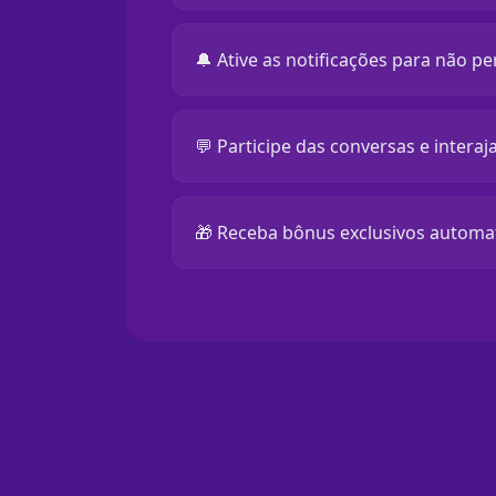
🔔 Ative as notificações para não p
💬 Participe das conversas e interaj
🎁 Receba bônus exclusivos autom