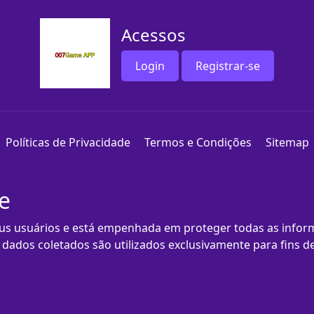
Acessos
Login
Registrar-se
Políticas de Privacidade
Termos e Condições
Sitemap
de
eus usuários e está empenhada em proteger todas as infor
dados coletados são utilizados exclusivamente para fins d