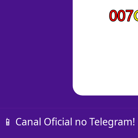
📱 Canal Oficial no Telegram!