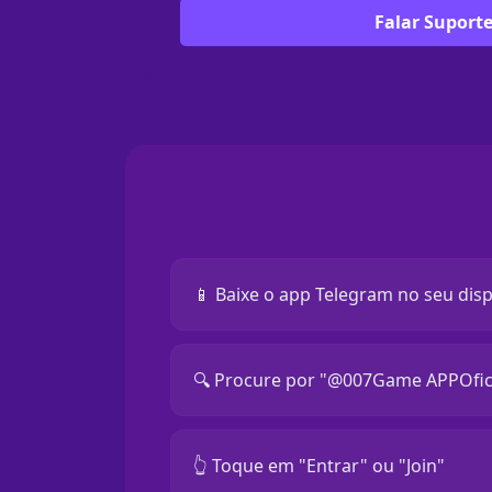
Falar Suport
📱 Baixe o app Telegram no seu disp
🔍 Procure por "@007Game APPOfic
👆 Toque em "Entrar" ou "Join"