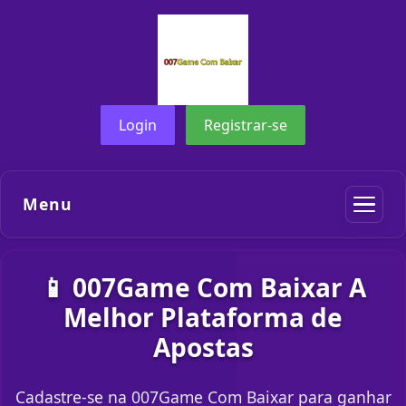
Login
Registrar-se
Menu
📱 007Game Com Baixar A
Melhor Plataforma de
Apostas
Cadastre-se na 007Game Com Baixar para ganhar