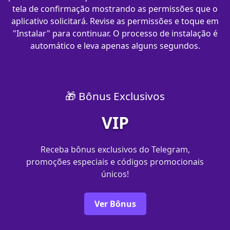
tela de confirmação mostrando as permissões que o
aplicativo solicitará. Revise as permissões e toque em
"Instalar" para continuar. O processo de instalação é
automático e leva apenas alguns segundos.
🎁 Bônus Exclusivos
VIP
Receba bônus exclusivos do Telegram,
promoções especiais e códigos promocionais
únicos!
Ver Bônus