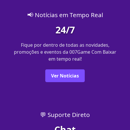
📢 Notícias em Tempo Real
24/7
Fique por dentro de todas as novidades,
promoções e eventos da 007Game Com Baixar
em tempo real!
Ver Notícias
💬 Suporte Direto
Chat