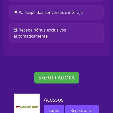
💬 Participe das conversas e interaja
🎁 Receba bônus exclusivos
automaticamente
SEGUIR AGORA
Acessos
Login
Registrar-se