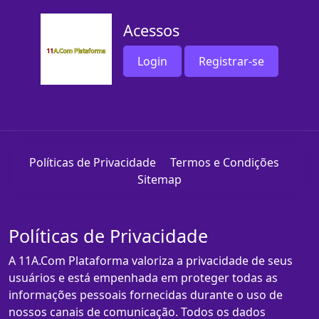
Acessos
Login
Registrar-se
Políticas de Privacidade
Termos e Condições
Sitemap
Políticas de Privacidade
A 11A.Com Plataforma valoriza a privacidade de seus
usuários e está empenhada em proteger todas as
informações pessoais fornecidas durante o uso de
nossos canais de comunicação. Todos os dados