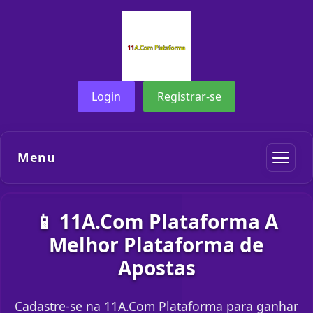
Login
Registrar-se
Menu
📱 11A.Com Plataforma A
Melhor Plataforma de
Apostas
Cadastre-se na 11A.Com Plataforma para ganhar