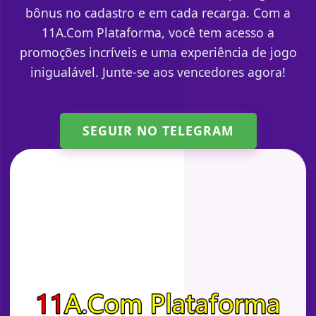
bônus no cadastro e em cada recarga. Com a
11A.Com Plataforma, você tem acesso a
promoções incríveis e uma experiência de jogo
inigualável. Junte-se aos vencedores agora!
SEGUIR NO TELEGRAM