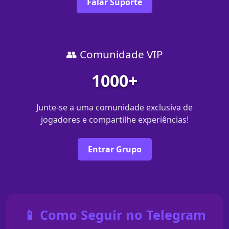
Falar Suporte
👥 Comunidade VIP
1000+
Junte-se a uma comunidade exclusiva de
jogadores e compartilhe experiências!
Entrar Grupo
📱 Como Seguir no Telegram