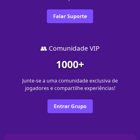
Falar Suporte
👥 Comunidade VIP
1000+
Junte-se a uma comunidade exclusiva de
jogadores e compartilhe experiências!
Entrar Grupo