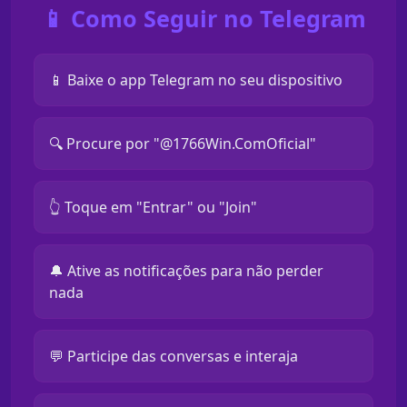
📱 Como Seguir no Telegram
📱 Baixe o app Telegram no seu dispositivo
🔍 Procure por "@1766Win.ComOficial"
👆 Toque em "Entrar" ou "Join"
🔔 Ative as notificações para não perder
nada
💬 Participe das conversas e interaja