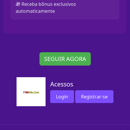
🎁 Receba bônus exclusivos
automaticamente
SEGUIR AGORA
Acessos
Login
Registrar-se