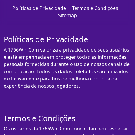
Políticas de Privacidade
Termos e Condições
Sitemap
Políticas de Privacidade
A 1766Win.Com valoriza a privacidade de seus usuários
e está empenhada em proteger todas as informações
pessoais fornecidas durante o uso de nossos canais de
comunicação. Todos os dados coletados são utilizados
exclusivamente para fins de melhoria contínua da
experiência de nossos jogadores.
Termos e Condições
Os usuários da 1766Win.Com concordam em respeitar