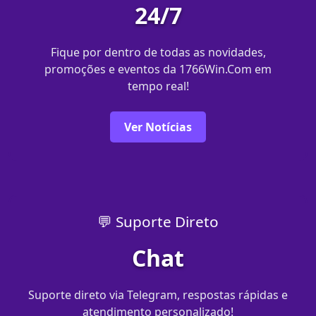
24/7
Fique por dentro de todas as novidades,
promoções e eventos da 1766Win.Com em
tempo real!
Ver Notícias
💬 Suporte Direto
Chat
Suporte direto via Telegram, respostas rápidas e
atendimento personalizado!