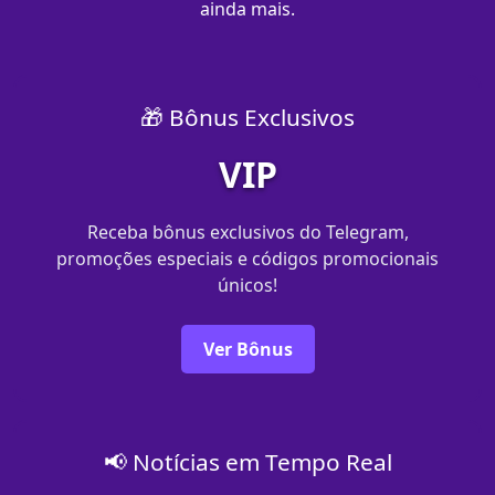
ainda mais.
🎁 Bônus Exclusivos
VIP
Receba bônus exclusivos do Telegram,
promoções especiais e códigos promocionais
únicos!
Ver Bônus
📢 Notícias em Tempo Real