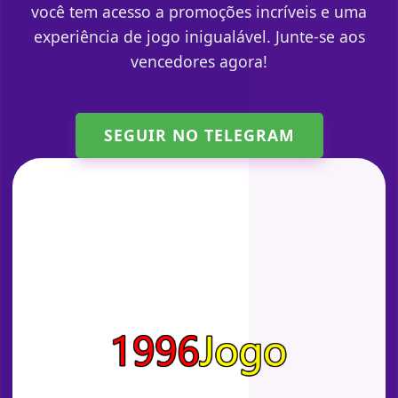
você tem acesso a promoções incríveis e uma
experiência de jogo inigualável. Junte-se aos
vencedores agora!
SEGUIR NO TELEGRAM