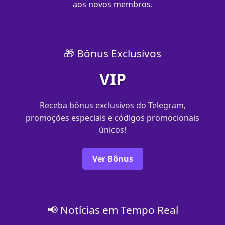
aos novos membros.
🎁 Bônus Exclusivos
VIP
Receba bônus exclusivos do Telegram,
promoções especiais e códigos promocionais
únicos!
Ver Bônus
📢 Notícias em Tempo Real