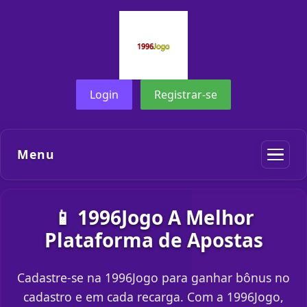
Login
Registrar-se
Menu
📱 1996Jogo A Melhor
Plataforma de Apostas
Cadastre-se na 1996Jogo para ganhar bônus no
cadastro e em cada recarga. Com a 1996Jogo,