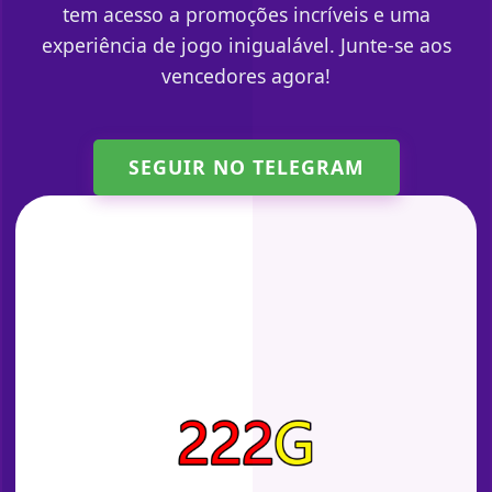
tem acesso a promoções incríveis e uma
experiência de jogo inigualável. Junte-se aos
vencedores agora!
SEGUIR NO TELEGRAM