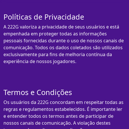
Políticas de Privacidade
A 222G valoriza a privacidade de seus usuários e está
empenhada em proteger todas as informações
pessoais fornecidas durante o uso de nossos canais de
comunicação. Todos os dados coletados são utilizados
exclusivamente para fins de melhoria contínua da
experiência de nossos jogadores.
Termos e Condições
Os usuários da 222G concordam em respeitar todas as
regras e regulamentos estabelecidos. É importante ler
e entender todos os termos antes de participar de
nossos canais de comunicação. A violação destes