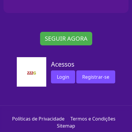
SEGUIR AGORA
Acessos
Login
Registrar-se
Políticas de Privacidade
Termos e Condições
Sitemap