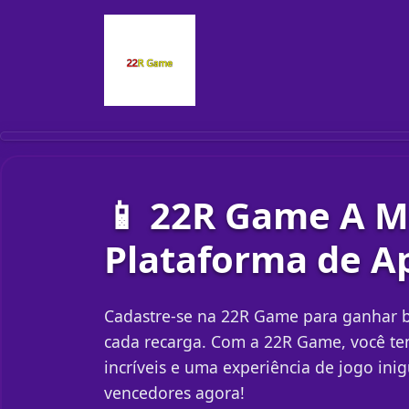
📱 22R Game A M
Plataforma de A
Cadastre-se na 22R Game para ganhar 
cada recarga. Com a 22R Game, você t
incríveis e uma experiência de jogo inig
vencedores agora!