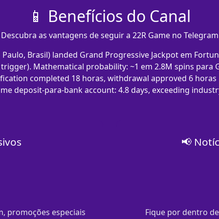
📱 Benefícios do Canal
Descubra as vantagens de seguir a 22R Game no Telegram
 Paulo, Brasil) landed Grand Progressive Jackpot em Fortun
 trigger). Mathematical probability: ~1 em 2.8M spins para 
fication completed 18 horas, withdrawal approved 6 horas p
time deposit-para-bank account: 4.8 days, exceeding indust
sivos
📢 Notí
m, promoções especiais
Fique por dentro d