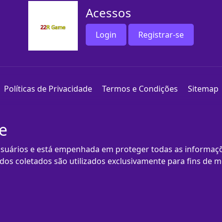
Acessos
Login
Registrar-se
Políticas de Privacidade
Termos e Condições
Sitemap
de
 usuários e está empenhada em proteger todas as informaçõ
os coletados são utilizados exclusivamente para fins de m