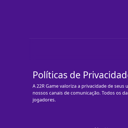
Políticas de Privacida
A 22R Game valoriza a privacidade de seus
nossos canais de comunicação. Todos os dad
jogadores.