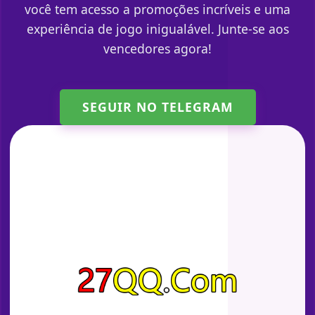
você tem acesso a promoções incríveis e uma
experiência de jogo inigualável. Junte-se aos
vencedores agora!
SEGUIR NO TELEGRAM