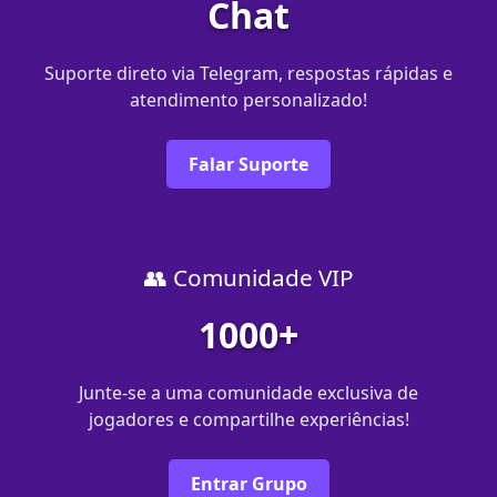
Chat
Suporte direto via Telegram, respostas rápidas e
atendimento personalizado!
Falar Suporte
👥 Comunidade VIP
1000+
Junte-se a uma comunidade exclusiva de
jogadores e compartilhe experiências!
Entrar Grupo