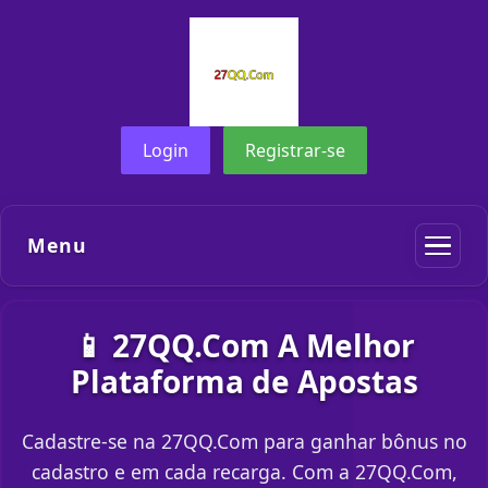
Login
Registrar-se
Menu
📱 27QQ.Com A Melhor
Plataforma de Apostas
Cadastre-se na 27QQ.Com para ganhar bônus no
cadastro e em cada recarga. Com a 27QQ.Com,