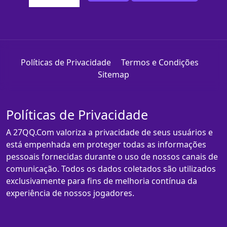
Políticas de Privacidade
Termos e Condições
Sitemap
Políticas de Privacidade
A 27QQ.Com valoriza a privacidade de seus usuários e
está empenhada em proteger todas as informações
pessoais fornecidas durante o uso de nossos canais de
comunicação. Todos os dados coletados são utilizados
exclusivamente para fins de melhoria contínua da
experiência de nossos jogadores.