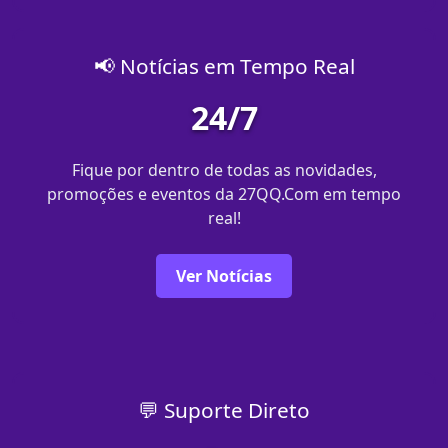
📢 Notícias em Tempo Real
24/7
Fique por dentro de todas as novidades,
promoções e eventos da 27QQ.Com em tempo
real!
Ver Notícias
💬 Suporte Direto