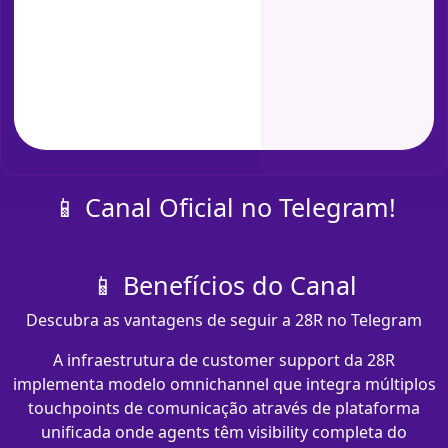
📱 Canal Oficial no Telegram!
📱 Benefícios do Canal
Descubra as vantagens de seguir a 28R no Telegram
A infraestrutura de customer support da 28R
implementa modelo omnichannel que integra múltiplos
touchpoints de comunicação através de plataforma
unificada onde agents têm visibility completa do