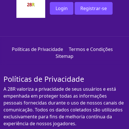
Login
Registrar-se
Políticas de Privacidade
Termos e Condições
Sitemap
Políticas de Privacidade
A 28R valoriza a privacidade de seus usuários e está
empenhada em proteger todas as informações
pessoais fornecidas durante o uso de nossos canais de
comunicação. Todos os dados coletados são utilizados
exclusivamente para fins de melhoria contínua da
experiência de nossos jogadores.