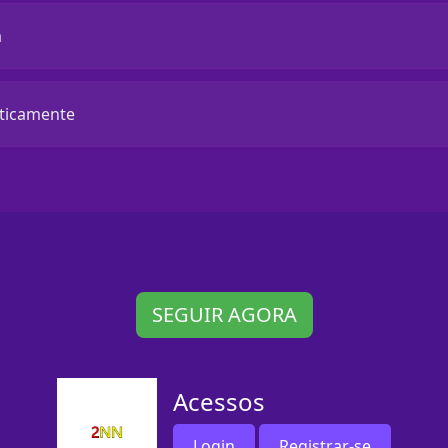
a
aticamente
SEGUIR AGORA
Acessos
Login
Registrar-se