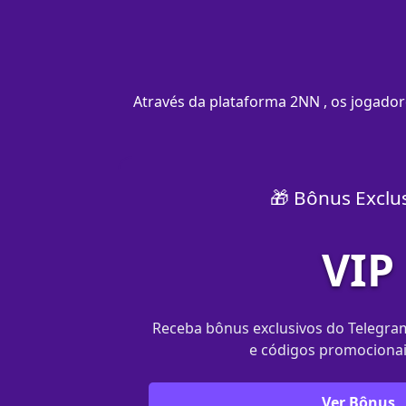
Através da plataforma 2NN , os jogador
🎁 Bônus Exclu
VIP
Receba bônus exclusivos do Telegra
e códigos promocionai
Ver Bônus