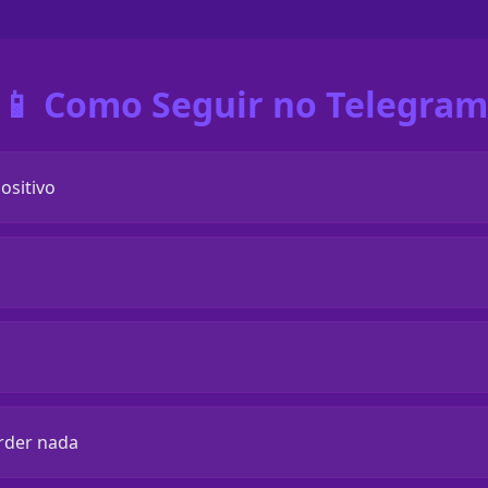
📱 Como Seguir no Telegram
ositivo
erder nada