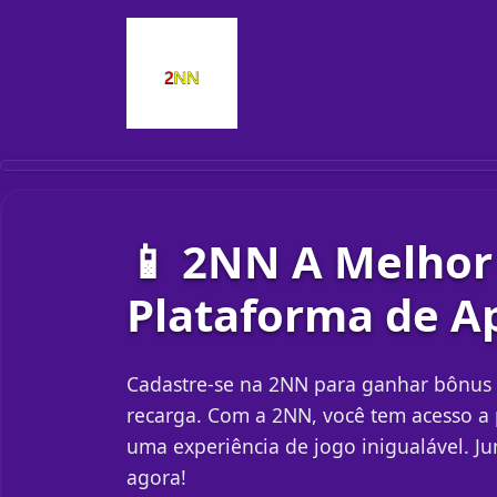
📱 2NN A Melhor
Plataforma de A
Cadastre-se na 2NN para ganhar bônus 
recarga. Com a 2NN, você tem acesso a 
uma experiência de jogo inigualável. J
agora!