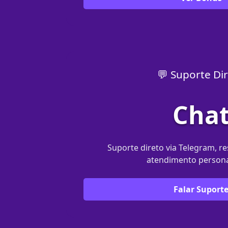
💬 Suporte Di
Cha
Suporte direto via Telegram, r
atendimento persona
Falar Suport