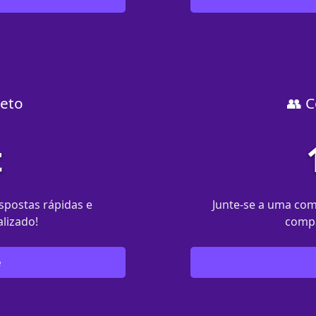
reto
👥 
t
espostas rápidas e
Junte-se a uma com
lizado!
compa
e