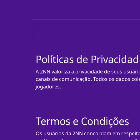
Políticas de Privacida
A 2NN valoriza a privacidade de seus usuá
canais de comunicação. Todos os dados cole
jogadores.
Termos e Condições
Os usuários da 2NN concordam em respeitar 