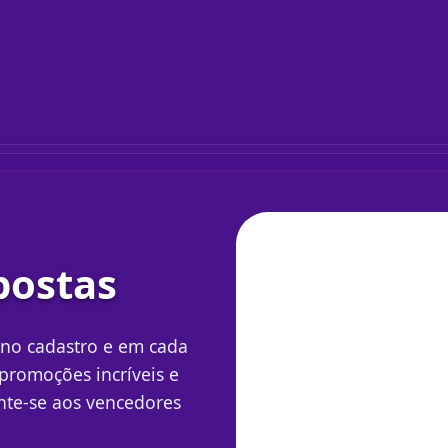
postas
no cadastro e em cada
promoções incríveis e
unte-se aos vencedores