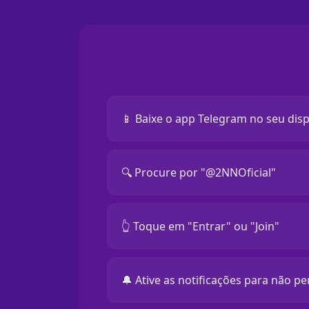
📱 Baixe o app Telegram no seu disp
🔍 Procure por "@2NNOficial"
👆 Toque em "Entrar" ou "Join"
🔔 Ative as notificações para não p