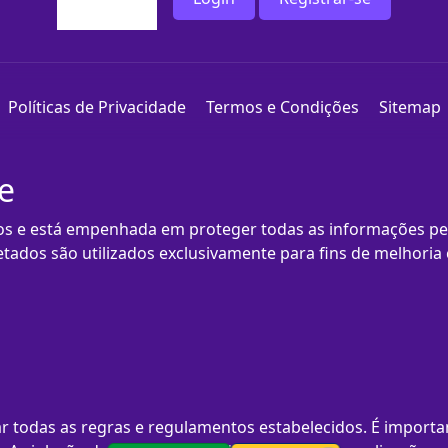
Políticas de Privacidade
Termos e Condições
Sitemap
de
rios e está empenhada em proteger todas as informações pe
tados são utilizados exclusivamente para fins de melhoria
todas as regras e regulamentos estabelecidos. É importan