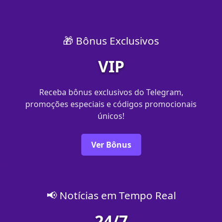
🎁 Bônus Exclusivos
VIP
Receba bônus exclusivos do Telegram,
promoções especiais e códigos promocionais
únicos!
Ver Bônus
📢 Notícias em Tempo Real
24/7