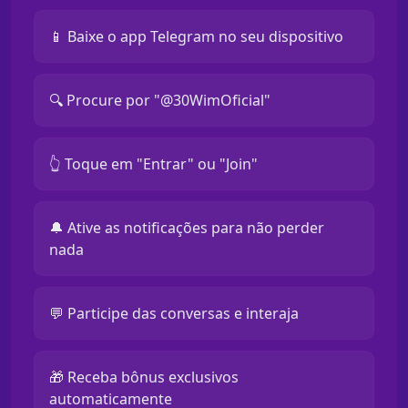
📱 Baixe o app Telegram no seu dispositivo
🔍 Procure por "@30WimOficial"
👆 Toque em "Entrar" ou "Join"
🔔 Ative as notificações para não perder
nada
💬 Participe das conversas e interaja
🎁 Receba bônus exclusivos
automaticamente