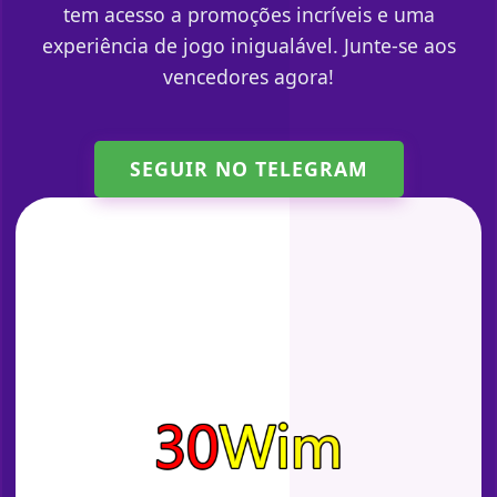
tem acesso a promoções incríveis e uma
experiência de jogo inigualável. Junte-se aos
vencedores agora!
SEGUIR NO TELEGRAM