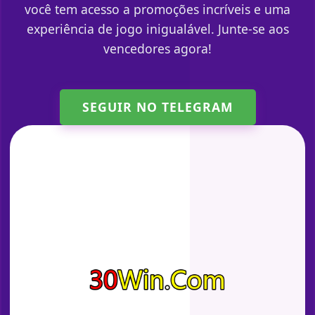
você tem acesso a promoções incríveis e uma
experiência de jogo inigualável. Junte-se aos
vencedores agora!
SEGUIR NO TELEGRAM