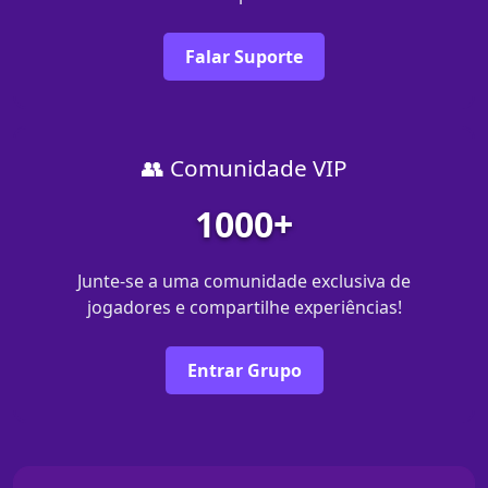
Falar Suporte
👥 Comunidade VIP
1000+
Junte-se a uma comunidade exclusiva de
jogadores e compartilhe experiências!
Entrar Grupo