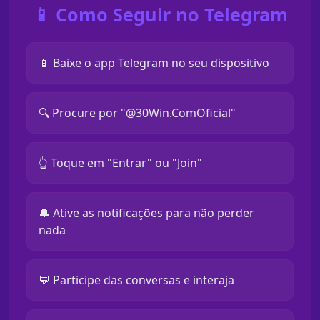
📱 Como Seguir no Telegram
📱 Baixe o app Telegram no seu dispositivo
🔍 Procure por "@30Win.ComOficial"
👆 Toque em "Entrar" ou "Join"
🔔 Ative as notificações para não perder
nada
💬 Participe das conversas e interaja