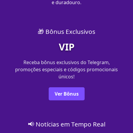
e duradouro.
🎁 Bônus Exclusivos
VIP
Receba bônus exclusivos do Telegram,
promoções especiais e códigos promocionais
únicos!
Ver Bônus
📢 Notícias em Tempo Real