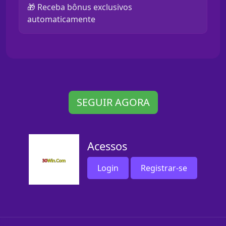
🎁 Receba bônus exclusivos
automaticamente
SEGUIR AGORA
Acessos
Login
Registrar-se