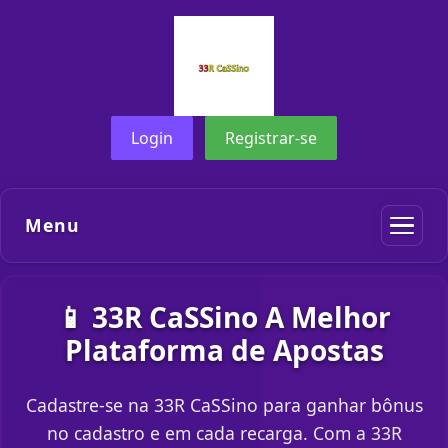
Login
Registrar-se
Menu
📱 33R CaSSino A Melhor
Plataforma de Apostas
Cadastre-se na 33R CaSSino para ganhar bônus
no cadastro e em cada recarga. Com a 33R