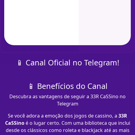
📱 Canal Oficial no Telegram!
📱 Benefícios do Canal
Descubra as vantagens de seguir a 33R CaSSino no
Telegram
Se você adora a emoção dos jogos de cassino, a
33R
CaSSino
é o lugar certo. Com uma biblioteca que inclui
desde os clássicos como roleta e blackjack até as mais