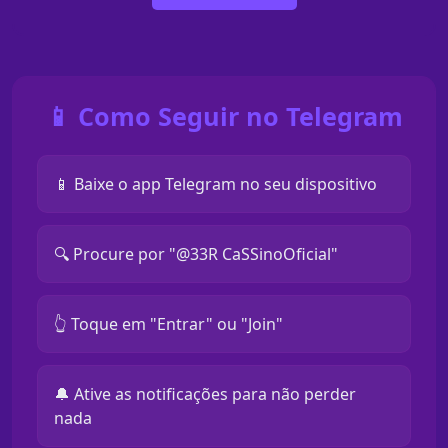
📱 Como Seguir no Telegram
📱 Baixe o app Telegram no seu dispositivo
🔍 Procure por "@33R CaSSinoOficial"
👆 Toque em "Entrar" ou "Join"
🔔 Ative as notificações para não perder
nada