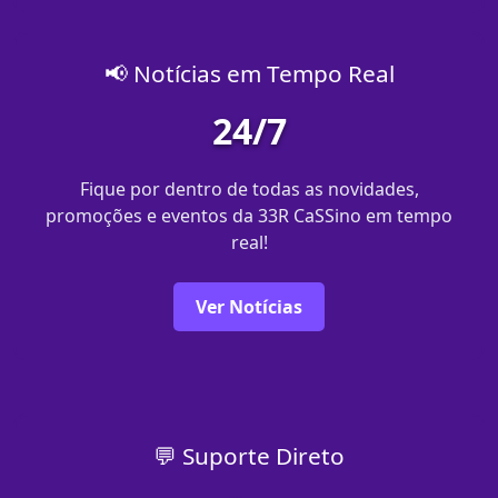
📢 Notícias em Tempo Real
24/7
Fique por dentro de todas as novidades,
promoções e eventos da 33R CaSSino em tempo
real!
Ver Notícias
💬 Suporte Direto