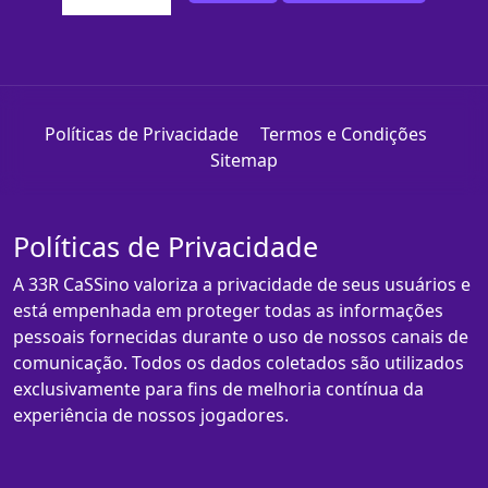
Políticas de Privacidade
Termos e Condições
Sitemap
Políticas de Privacidade
A 33R CaSSino valoriza a privacidade de seus usuários e
está empenhada em proteger todas as informações
pessoais fornecidas durante o uso de nossos canais de
comunicação. Todos os dados coletados são utilizados
exclusivamente para fins de melhoria contínua da
experiência de nossos jogadores.