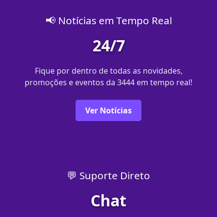
📢 Notícias em Tempo Real
24/7
Fique por dentro de todas as novidades,
promoções e eventos da 3444 em tempo real!
Ver Notícias
💬 Suporte Direto
Chat