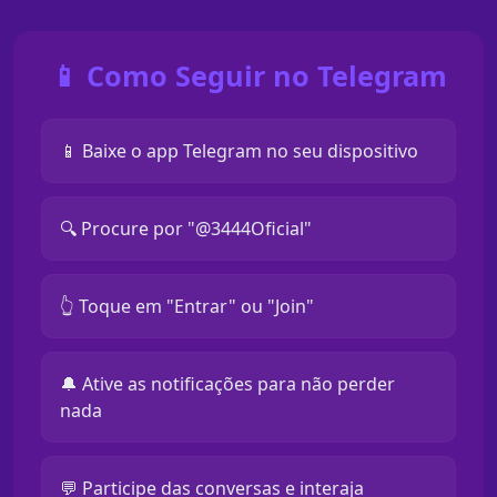
📱 Como Seguir no Telegram
📱 Baixe o app Telegram no seu dispositivo
🔍 Procure por "@3444Oficial"
👆 Toque em "Entrar" ou "Join"
🔔 Ative as notificações para não perder
nada
💬 Participe das conversas e interaja