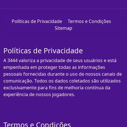
Políticas de Privacidade
Termos e Condições
Sitemap
Políticas de Privacidade
A 3444 valoriza a privacidade de seus usuários e está
empenhada em proteger todas as informações
pessoais fornecidas durante o uso de nossos canais de
comunicação. Todos os dados coletados são utilizados
exclusivamente para fins de melhoria contínua da
experiência de nossos jogadores.
Termos e Condições