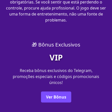
obrigatórias. Se você sentir que está perdendo o
controle, procure ajuda profissional. O jogo deve ser
uma forma de entretenimento, não uma fonte de
problemas.
🎁 Bônus Exclusivos
VIP
Receba bônus exclusivos do Telegram,
promoções especiais e códigos promocionais
únicos!
Ver Bônus