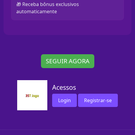
🎁 Receba bônus exclusivos
automaticamente
SEGUIR AGORA
Acessos
Login
Registrar-se