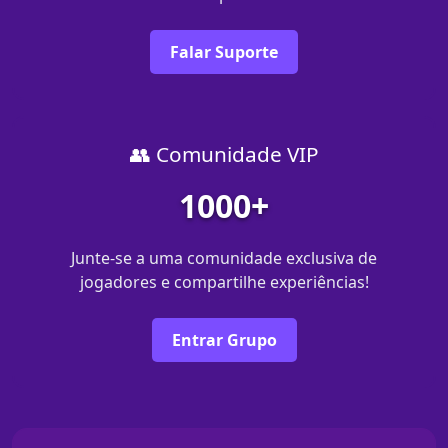
Falar Suporte
👥 Comunidade VIP
1000+
Junte-se a uma comunidade exclusiva de
jogadores e compartilhe experiências!
Entrar Grupo