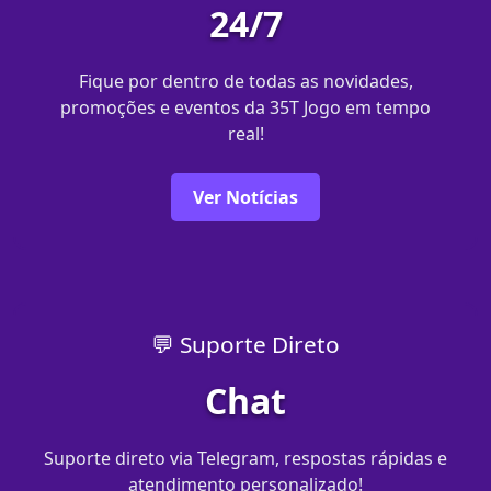
24/7
Fique por dentro de todas as novidades,
promoções e eventos da 35T Jogo em tempo
real!
Ver Notícias
💬 Suporte Direto
Chat
Suporte direto via Telegram, respostas rápidas e
atendimento personalizado!