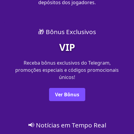
depósitos dos jogadores.
🎁 Bônus Exclusivos
VIP
Receba bônus exclusivos do Telegram,
promoções especiais e códigos promocionais
únicos!
Ver Bônus
📢 Notícias em Tempo Real