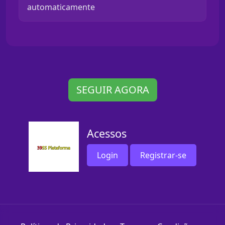
automaticamente
SEGUIR AGORA
Acessos
Login
Registrar-se