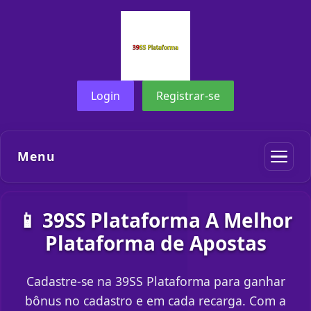
Login
Registrar-se
Menu
📱 39SS Plataforma A Melhor
Plataforma de Apostas
Cadastre-se na 39SS Plataforma para ganhar
bônus no cadastro e em cada recarga. Com a