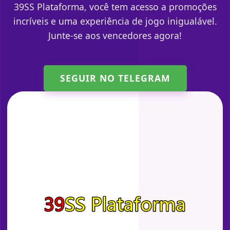
39SS Plataforma, você tem acesso a promoções
incríveis e uma experiência de jogo inigualável.
Junte-se aos vencedores agora!
SEGUIR NO TELEGRAM