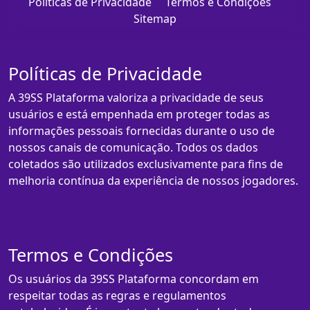
Políticas de Privacidade
Termos e Condições
Sitemap
Políticas de Privacidade
A 39SS Plataforma valoriza a privacidade de seus
usuários e está empenhada em proteger todas as
informações pessoais fornecidas durante o uso de
nossos canais de comunicação. Todos os dados
coletados são utilizados exclusivamente para fins de
melhoria contínua da experiência de nossos jogadores.
Termos e Condições
Os usuários da 39SS Plataforma concordam em
respeitar todas as regras e regulamentos