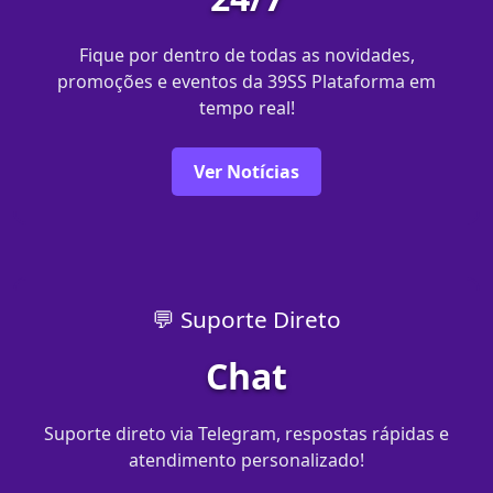
Fique por dentro de todas as novidades,
promoções e eventos da 39SS Plataforma em
tempo real!
Ver Notícias
💬 Suporte Direto
Chat
Suporte direto via Telegram, respostas rápidas e
atendimento personalizado!