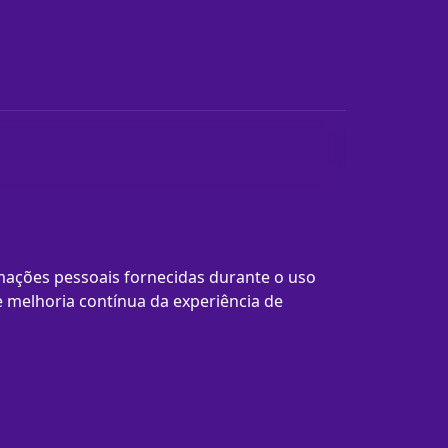
rmações pessoais fornecidas durante o uso
e melhoria contínua da experiência de