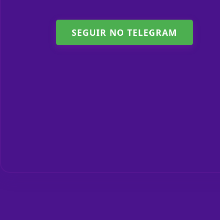
SEGUIR NO TELEGRAM