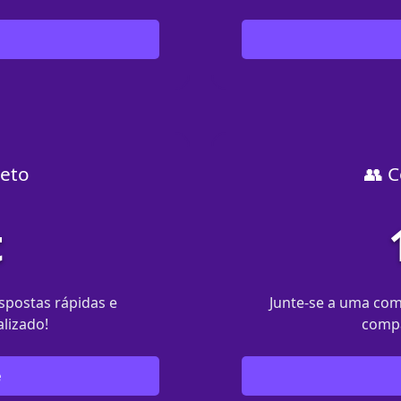
reto
👥 
t
espostas rápidas e
Junte-se a uma com
lizado!
compa
e