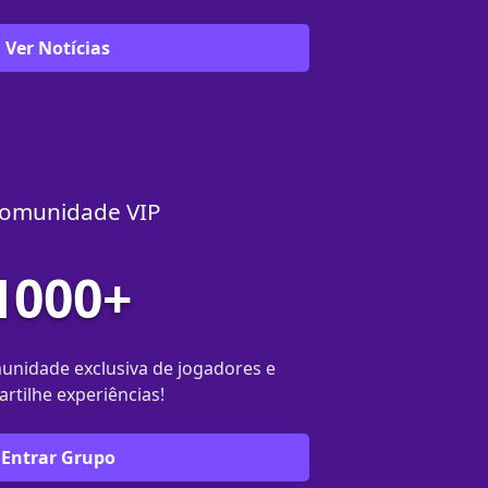
Ver Notícias
Comunidade VIP
1000+
unidade exclusiva de jogadores e
rtilhe experiências!
Entrar Grupo