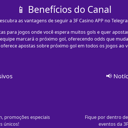
📱 Benefícios do Canal
escubra as vantagens de seguir a 3F Casino APP no Telegr
tas para jogos onde você espera muitos gols e quer apost
l equipe marcará o próximo gol, oferecendo odds que mud
ferece apostas sobre próximo gol em todos os jogos ao v
sivos
📢 Notí
m, promoções especiais
Fique por dentro d
s únicos!
eventos da 3