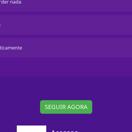
erder nada
a
aticamente
SEGUIR AGORA