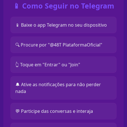
📱 Como Seguir no Telegram
📱 Baixe o app Telegram no seu dispositivo
🔍 Procure por "@48T PlataformaOficial"
👆 Toque em "Entrar" ou "Join"
🔔 Ative as notificações para não perder
nada
💬 Participe das conversas e interaja