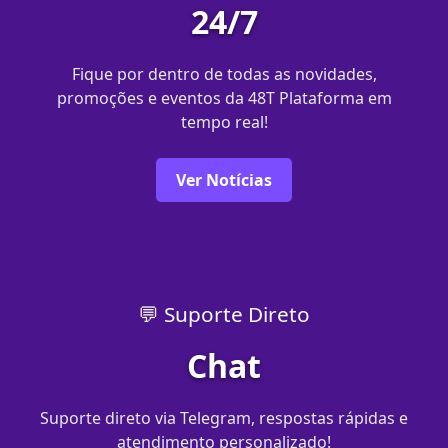
24/7
Fique por dentro de todas as novidades,
promoções e eventos da 48T Plataforma em
tempo real!
Ver Notícias
💬 Suporte Direto
Chat
Suporte direto via Telegram, respostas rápidas e
atendimento personalizado!