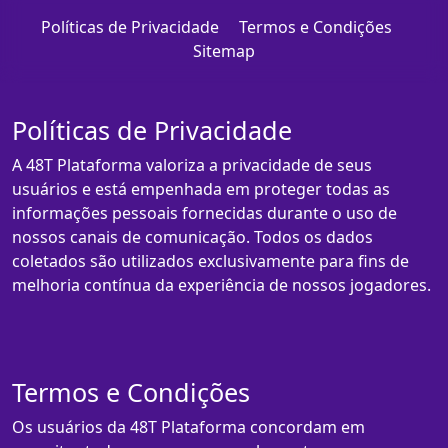
Políticas de Privacidade
Termos e Condições
Sitemap
Políticas de Privacidade
A 48T Plataforma valoriza a privacidade de seus
usuários e está empenhada em proteger todas as
informações pessoais fornecidas durante o uso de
nossos canais de comunicação. Todos os dados
coletados são utilizados exclusivamente para fins de
melhoria contínua da experiência de nossos jogadores.
Termos e Condições
Os usuários da 48T Plataforma concordam em