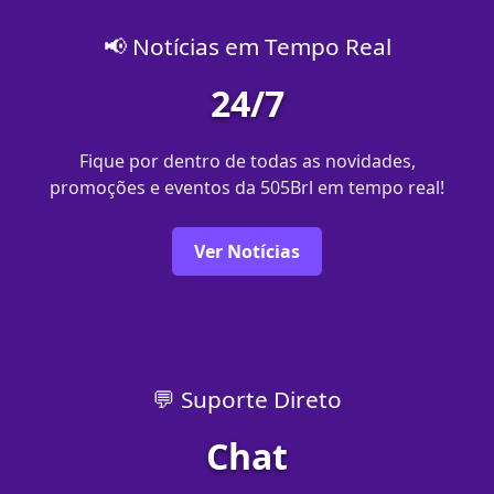
📢 Notícias em Tempo Real
24/7
Fique por dentro de todas as novidades,
promoções e eventos da 505Brl em tempo real!
Ver Notícias
💬 Suporte Direto
Chat