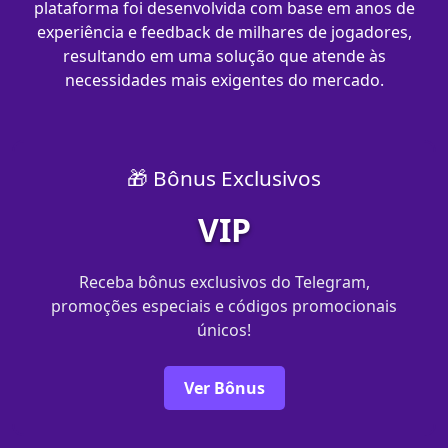
plataforma foi desenvolvida com base em anos de
experiência e feedback de milhares de jogadores,
resultando em uma solução que atende às
necessidades mais exigentes do mercado.
🎁 Bônus Exclusivos
VIP
Receba bônus exclusivos do Telegram,
promoções especiais e códigos promocionais
únicos!
Ver Bônus