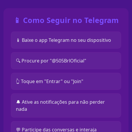
📱 Como Seguir no Telegram
📱 Baixe o app Telegram no seu dispositivo
🔍 Procure por "@505BrlOficial"
👆 Toque em "Entrar" ou "Join"
🔔 Ative as notificações para não perder
nada
💬 Participe das conversas e interaja