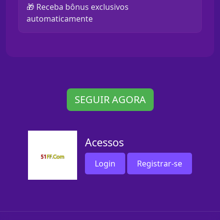
🎁 Receba bônus exclusivos
automaticamente
SEGUIR AGORA
Acessos
Login
Registrar-se