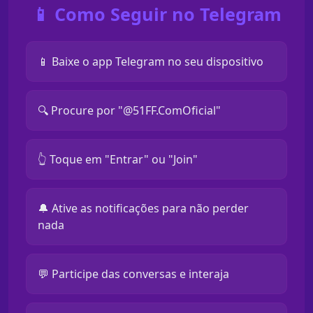
📱 Como Seguir no Telegram
📱 Baixe o app Telegram no seu dispositivo
🔍 Procure por "@51FF.ComOficial"
👆 Toque em "Entrar" ou "Join"
🔔 Ative as notificações para não perder
nada
💬 Participe das conversas e interaja