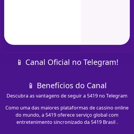
📱 Canal Oficial no Telegram!
📱 Benefícios do Canal
Descubra as vantagens de seguir a 5419 no Telegram
Como uma das maiores plataformas de cassino online
do mundo, a 5419 oferece serviço global com
entretenimento sincronizado da 5419 Brasil .