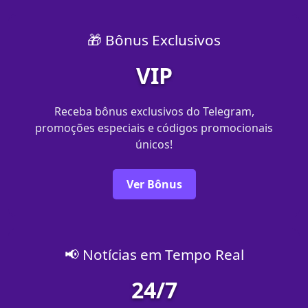
🎁 Bônus Exclusivos
VIP
Receba bônus exclusivos do Telegram,
promoções especiais e códigos promocionais
únicos!
Ver Bônus
📢 Notícias em Tempo Real
24/7