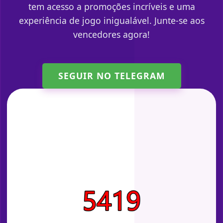
tem acesso a promoções incríveis e uma
experiência de jogo inigualável. Junte-se aos
vencedores agora!
SEGUIR NO TELEGRAM