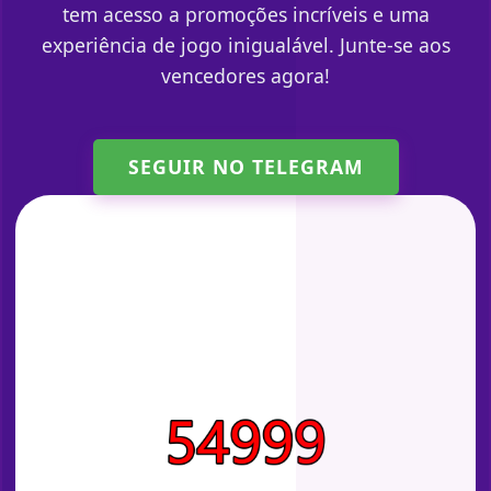
tem acesso a promoções incríveis e uma
experiência de jogo inigualável. Junte-se aos
vencedores agora!
SEGUIR NO TELEGRAM