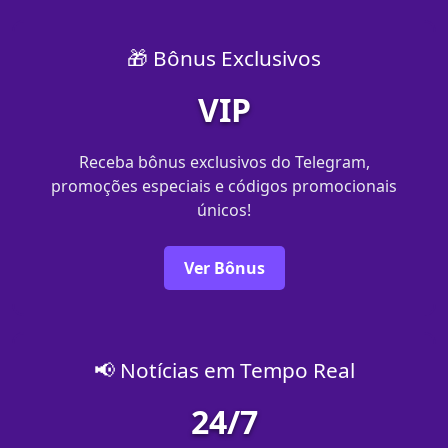
🎁 Bônus Exclusivos
VIP
Receba bônus exclusivos do Telegram,
promoções especiais e códigos promocionais
únicos!
Ver Bônus
📢 Notícias em Tempo Real
24/7