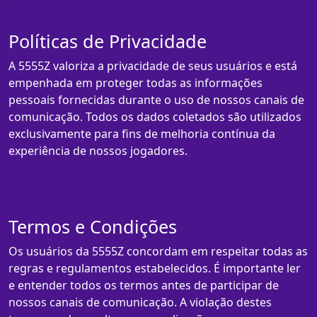
Políticas de Privacidade
A 5555Z valoriza a privacidade de seus usuários e está
empenhada em proteger todas as informações
pessoais fornecidas durante o uso de nossos canais de
comunicação. Todos os dados coletados são utilizados
exclusivamente para fins de melhoria contínua da
experiência de nossos jogadores.
Termos e Condições
Os usuários da 5555Z concordam em respeitar todas as
regras e regulamentos estabelecidos. É importante ler
e entender todos os termos antes de participar de
nossos canais de comunicação. A violação destes