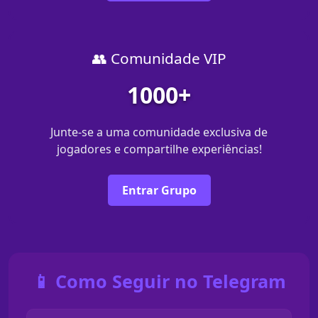
👥 Comunidade VIP
1000+
Junte-se a uma comunidade exclusiva de
jogadores e compartilhe experiências!
Entrar Grupo
📱 Como Seguir no Telegram