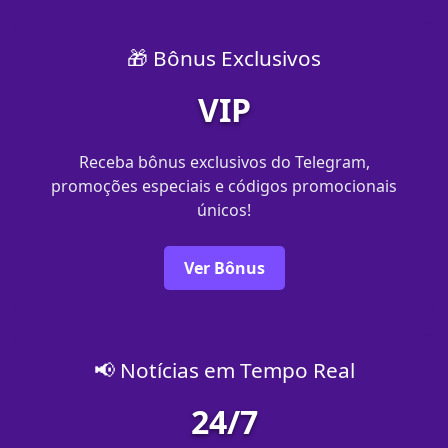
🎁 Bônus Exclusivos
VIP
Receba bônus exclusivos do Telegram,
promoções especiais e códigos promocionais
únicos!
Ver Bônus
📢 Notícias em Tempo Real
24/7