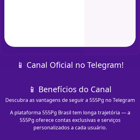
📱 Canal Oficial no Telegram!
📱 Benefícios do Canal
Descubra as vantagens de seguir a 555Pg no Telegram
A plataforma 555Pg Brasil tem longa trajetória — a
555Pg oferece contas exclusivas e serviços
personalizados a cada usuário.