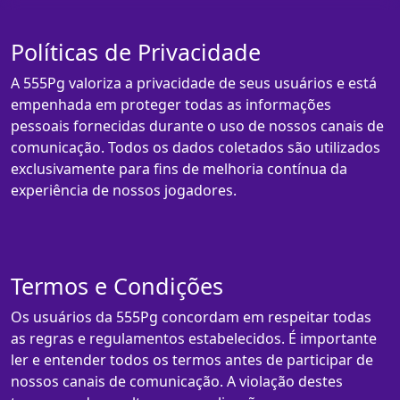
Políticas de Privacidade
A 555Pg valoriza a privacidade de seus usuários e está
empenhada em proteger todas as informações
pessoais fornecidas durante o uso de nossos canais de
comunicação. Todos os dados coletados são utilizados
exclusivamente para fins de melhoria contínua da
experiência de nossos jogadores.
Termos e Condições
Os usuários da 555Pg concordam em respeitar todas
as regras e regulamentos estabelecidos. É importante
ler e entender todos os termos antes de participar de
nossos canais de comunicação. A violação destes