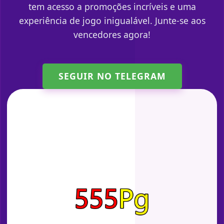
tem acesso a promoções incríveis e uma
experiência de jogo inigualável. Junte-se aos
vencedores agora!
SEGUIR NO TELEGRAM