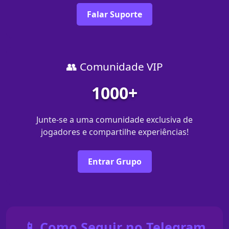
Falar Suporte
👥 Comunidade VIP
1000+
Junte-se a uma comunidade exclusiva de
jogadores e compartilhe experiências!
Entrar Grupo
📱 Como Seguir no Telegram