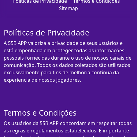
Políticas de Privacidade
Termos e Condições
Sitemap
Políticas de Privacidade
A 55B APP valoriza a privacidade de seus usuários e
está empenhada em proteger todas as informações
pessoais fornecidas durante o uso de nossos canais de
comunicação. Todos os dados coletados são utilizados
exclusivamente para fins de melhoria contínua da
experiência de nossos jogadores.
Termos e Condições
Os usuários da 55B APP concordam em respeitar todas
as regras e regulamentos estabelecidos. É importante