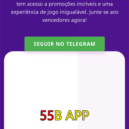
tem acesso a promoções incríveis e uma
experiência de jogo inigualável. Junte-se aos
vencedores agora!
SEGUIR NO TELEGRAM