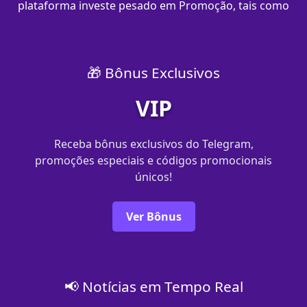
plataforma investe pesado em Promoção, tais como
🎁 Bônus Exclusivos
VIP
Receba bônus exclusivos do Telegram,
promoções especiais e códigos promocionais
únicos!
Ver Bônus
📢 Notícias em Tempo Real