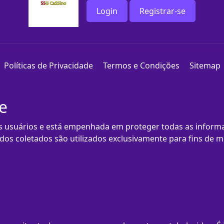
Login
Registrar-se
Políticas de Privacidade
Termos e Condições
Sitemap
de
us usuários e está empenhada em proteger todas as inform
os coletados são utilizados exclusivamente para fins de m