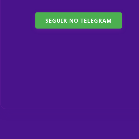
SEGUIR NO TELEGRAM