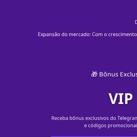
Expansão do mercado: Com o crescimento a
🎁 Bônus Exclu
VIP
Receba bônus exclusivos do Telegra
e códigos promocionai