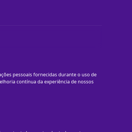
ações pessoais fornecidas durante o uso de
elhoria contínua da experiência de nossos