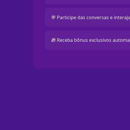
💬 Participe das conversas e interaj
🎁 Receba bônus exclusivos autom