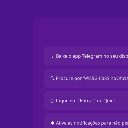
📱 Baixe o app Telegram no seu disp
🔍 Procure por "@55G CaSSinoOficia
👆 Toque em "Entrar" ou "Join"
🔔 Ative as notificações para não p