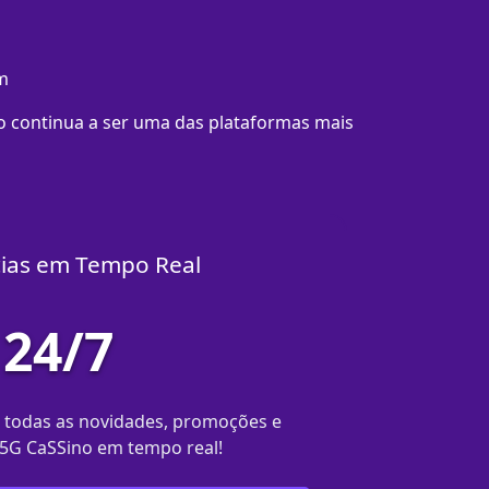
m
o continua a ser uma das plataformas mais
cias em Tempo Real
24/7
e todas as novidades, promoções e
55G CaSSino em tempo real!