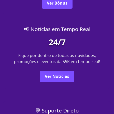
Ver Bônus
📢 Notícias em Tempo Real
24/7
Fique por dentro de todas as novidades,
promoções e eventos da 55K em tempo real!
Ver Notícias
💬 Suporte Direto