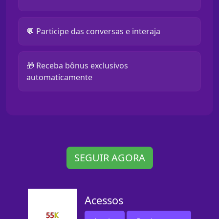
💬 Participe das conversas e interaja
🎁 Receba bônus exclusivos
automaticamente
SEGUIR AGORA
Acessos