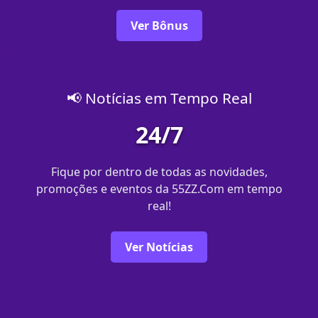
Ver Bônus
📢 Notícias em Tempo Real
24/7
Fique por dentro de todas as novidades,
promoções e eventos da 55ZZ.Com em tempo
real!
Ver Notícias