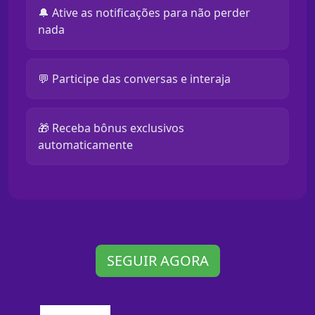
🔔 Ative as notificações para não perder
nada
💬 Participe das conversas e interaja
🎁 Receba bônus exclusivos
automaticamente
SEGUIR AGORA