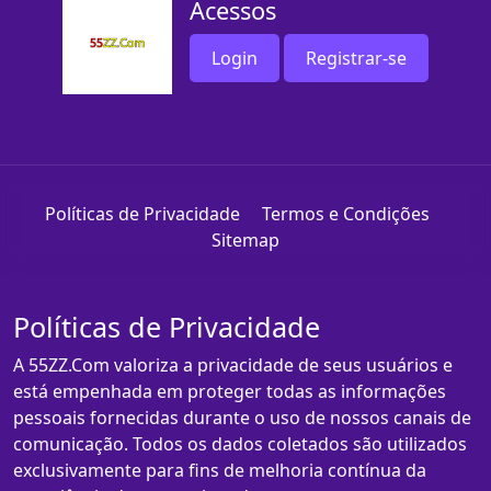
Acessos
Login
Registrar-se
Políticas de Privacidade
Termos e Condições
Sitemap
Políticas de Privacidade
A 55ZZ.Com valoriza a privacidade de seus usuários e
está empenhada em proteger todas as informações
pessoais fornecidas durante o uso de nossos canais de
comunicação. Todos os dados coletados são utilizados
exclusivamente para fins de melhoria contínua da