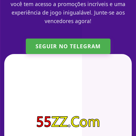
você tem acesso a promoções incríveis e uma
experiência de jogo inigualável. Junte-se aos
vencedores agora!
SEGUIR NO TELEGRAM