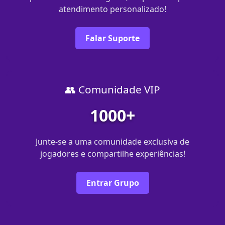
atendimento personalizado!
Falar Suporte
👥 Comunidade VIP
1000+
Junte-se a uma comunidade exclusiva de
jogadores e compartilhe experiências!
Entrar Grupo