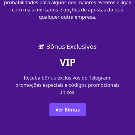
probabilidades para alguns dos maiores eventos e ligas
com mais mercados e opções de apostas do que
qualquer outra empresa.
🎁 Bônus Exclusivos
VIP
Receba bônus exclusivos do Telegram,
promoções especiais e códigos promocionais
únicos!
Ver Bônus