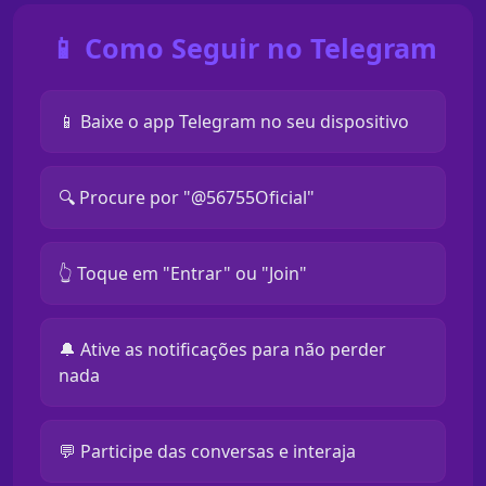
📱 Como Seguir no Telegram
📱 Baixe o app Telegram no seu dispositivo
🔍 Procure por "@56755Oficial"
👆 Toque em "Entrar" ou "Join"
🔔 Ative as notificações para não perder
nada
💬 Participe das conversas e interaja