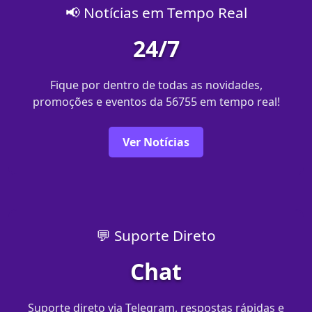
📢 Notícias em Tempo Real
24/7
Fique por dentro de todas as novidades,
promoções e eventos da 56755 em tempo real!
Ver Notícias
💬 Suporte Direto
Chat
Suporte direto via Telegram, respostas rápidas e