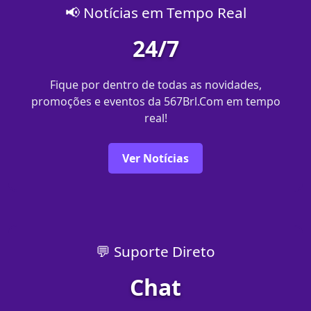
📢 Notícias em Tempo Real
24/7
Fique por dentro de todas as novidades,
promoções e eventos da 567Brl.Com em tempo
real!
Ver Notícias
💬 Suporte Direto
Chat