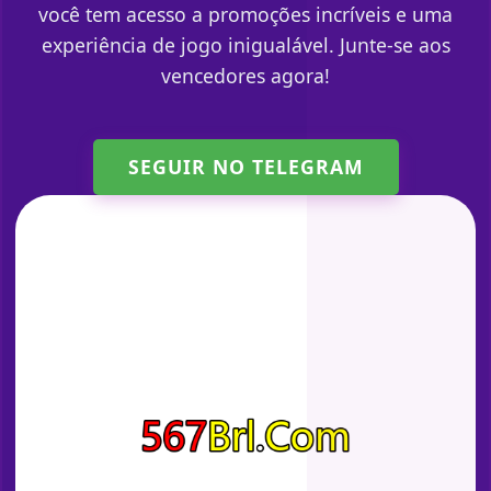
você tem acesso a promoções incríveis e uma
experiência de jogo inigualável. Junte-se aos
vencedores agora!
SEGUIR NO TELEGRAM