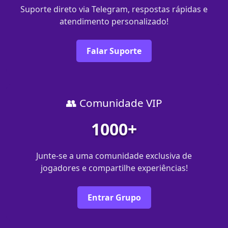
Suporte direto via Telegram, respostas rápidas e
atendimento personalizado!
Falar Suporte
👥 Comunidade VIP
1000+
Junte-se a uma comunidade exclusiva de
jogadores e compartilhe experiências!
Entrar Grupo