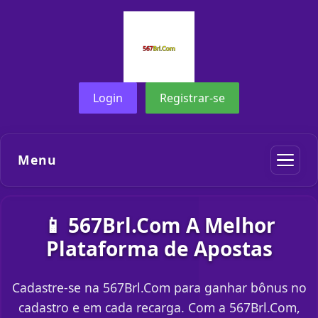
Login
Registrar-se
Menu
📱 567Brl.Com A Melhor
Plataforma de Apostas
Cadastre-se na 567Brl.Com para ganhar bônus no
cadastro e em cada recarga. Com a 567Brl.Com,