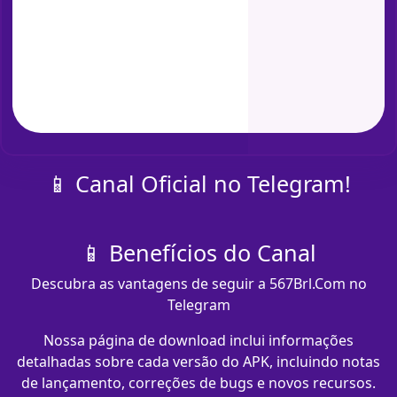
📱 Canal Oficial no Telegram!
📱 Benefícios do Canal
Descubra as vantagens de seguir a 567Brl.Com no
Telegram
Nossa página de download inclui informações
detalhadas sobre cada versão do APK, incluindo notas
de lançamento, correções de bugs e novos recursos.