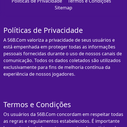
Políticas de Privacidade
Termos e Condições
Sitemap
Políticas de Privacidade
A 56B.Com valoriza a privacidade de seus usuários e
está empenhada em proteger todas as informações
pessoais fornecidas durante o uso de nossos canais de
comunicação. Todos os dados coletados são utilizados
exclusivamente para fins de melhoria contínua da
experiência de nossos jogadores.
Termos e Condições
Os usuários da 56B.Com concordam em respeitar todas
as regras e regulamentos estabelecidos. É importante