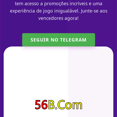
tem acesso a promoções incríveis e uma
experiência de jogo inigualável. Junte-se aos
vencedores agora!
SEGUIR NO TELEGRAM