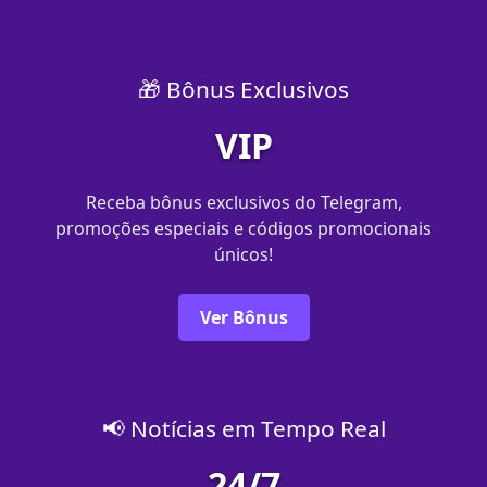
🎁 Bônus Exclusivos
VIP
Receba bônus exclusivos do Telegram,
promoções especiais e códigos promocionais
únicos!
Ver Bônus
📢 Notícias em Tempo Real
24/7