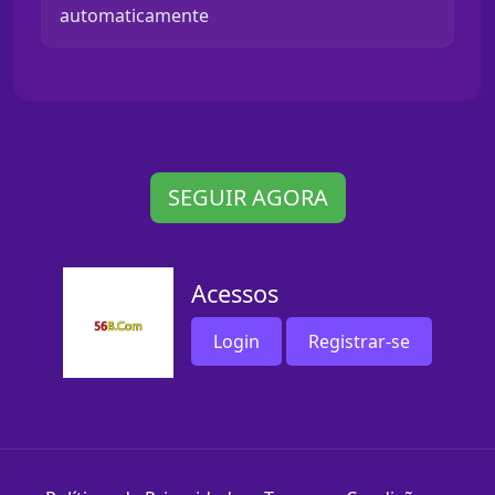
automaticamente
SEGUIR AGORA
Acessos
Login
Registrar-se