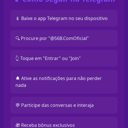
📱 Baixe o app Telegram no seu dispositivo
🔍 Procure por "@56B.ComOficial"
👆 Toque em "Entrar" ou "Join"
🔔 Ative as notificações para não perder
nada
💬 Participe das conversas e interaja
🎁 Receba bônus exclusivos