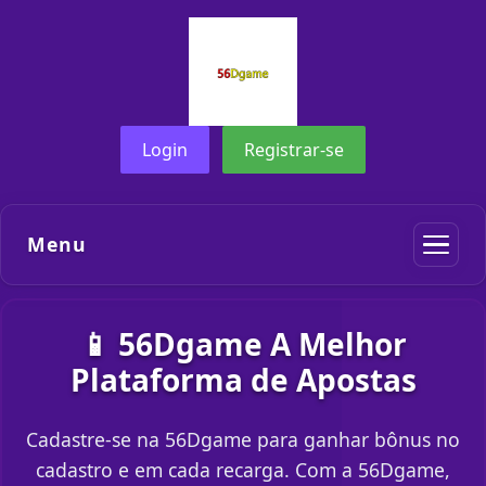
Login
Registrar-se
Menu
📱 56Dgame A Melhor
Plataforma de Apostas
Cadastre-se na 56Dgame para ganhar bônus no
cadastro e em cada recarga. Com a 56Dgame,