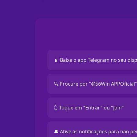
📱 Baixe o app Telegram no seu disp
🔍 Procure por "@56Win APPOficial"
👆 Toque em "Entrar" ou "Join"
🔔 Ative as notificações para não p