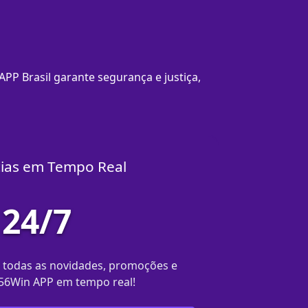
m
PP Brasil garante segurança e justiça,
cias em Tempo Real
24/7
e todas as novidades, promoções e
56Win APP em tempo real!