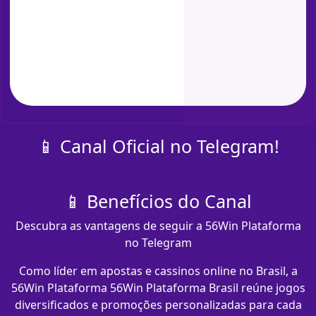
📱 Canal Oficial no Telegram!
📱 Benefícios do Canal
Descubra as vantagens de seguir a 56Win Plataforma
no Telegram
Como líder em apostas e cassinos online no Brasil, a
56Win Plataforma 56Win Plataforma Brasil reúne jogos
diversificados e promoções personalizadas para cada