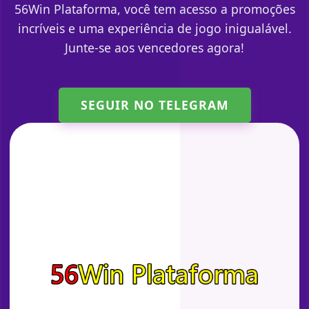
56Win Plataforma, você tem acesso a promoções
incríveis e uma experiência de jogo inigualável.
Junte-se aos vencedores agora!
SEGUIR NO TELEGRAM