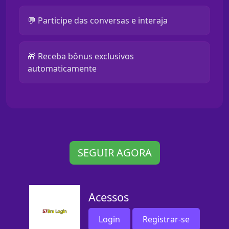
💬 Participe das conversas e interaja
🎁 Receba bônus exclusivos
automaticamente
SEGUIR AGORA
Acessos
Login
Registrar-se