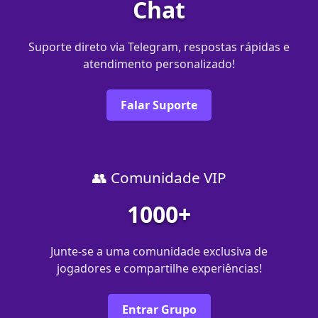
Chat
Suporte direto via Telegram, respostas rápidas e
atendimento personalizado!
Falar Suporte
👥 Comunidade VIP
1000+
Junte-se a uma comunidade exclusiva de
jogadores e compartilhe experiências!
Entrar Grupo