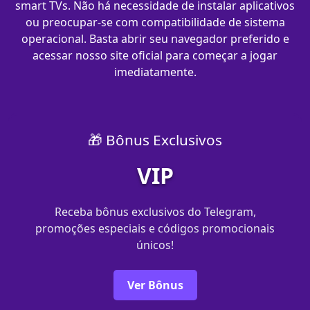
smart TVs. Não há necessidade de instalar aplicativos
ou preocupar-se com compatibilidade de sistema
operacional. Basta abrir seu navegador preferido e
acessar nosso site oficial para começar a jogar
imediatamente.
🎁 Bônus Exclusivos
VIP
Receba bônus exclusivos do Telegram,
promoções especiais e códigos promocionais
únicos!
Ver Bônus