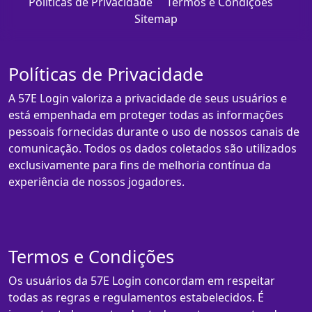
Políticas de Privacidade
Termos e Condições
Sitemap
Políticas de Privacidade
A 57E Login valoriza a privacidade de seus usuários e
está empenhada em proteger todas as informações
pessoais fornecidas durante o uso de nossos canais de
comunicação. Todos os dados coletados são utilizados
exclusivamente para fins de melhoria contínua da
experiência de nossos jogadores.
Termos e Condições
Os usuários da 57E Login concordam em respeitar
todas as regras e regulamentos estabelecidos. É