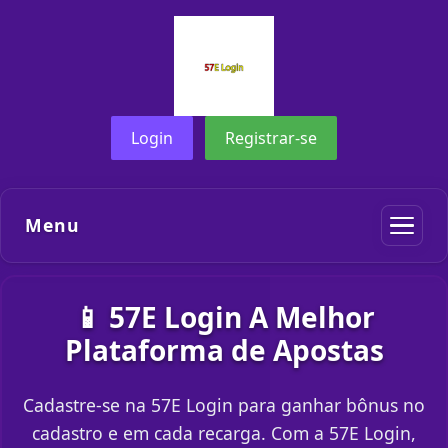
Login
Registrar-se
Menu
📱 57E Login A Melhor
Plataforma de Apostas
Cadastre-se na 57E Login para ganhar bônus no
cadastro e em cada recarga. Com a 57E Login,