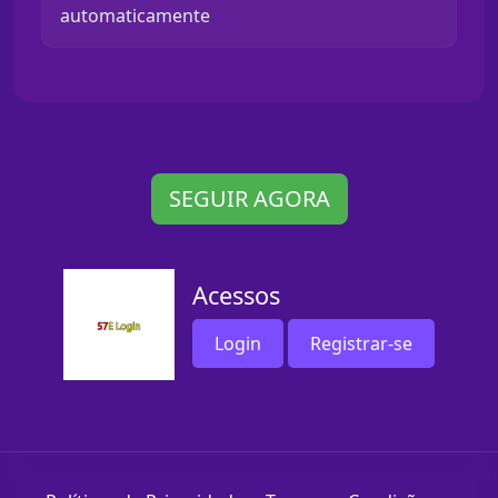
automaticamente
SEGUIR AGORA
Acessos
Login
Registrar-se