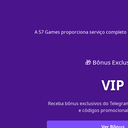
A 57 Games proporciona serviço completo 
🎁 Bônus Exclu
VIP
Receba bônus exclusivos do Telegra
e códigos promocionai
Ver Bônus