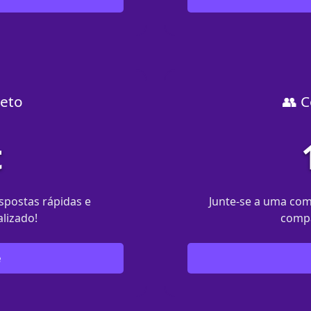
reto
👥 
t
espostas rápidas e
Junte-se a uma com
lizado!
compa
e