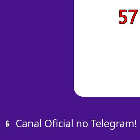
📱 Canal Oficial no Telegram!