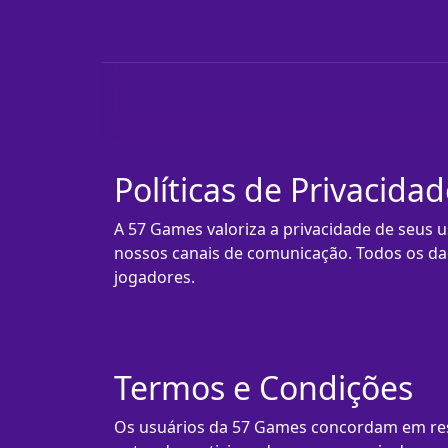
Políticas de Privacida
A 57 Games valoriza a privacidade de seus
nossos canais de comunicação. Todos os dad
jogadores.
Termos e Condições
Os usuários da 57 Games concordam em resp