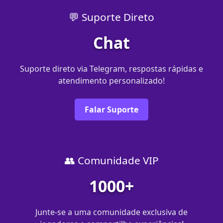
💬 Suporte Direto
Chat
Suporte direto via Telegram, respostas rápidas e
atendimento personalizado!
Falar Suporte
👥 Comunidade VIP
1000+
Junte-se a uma comunidade exclusiva de