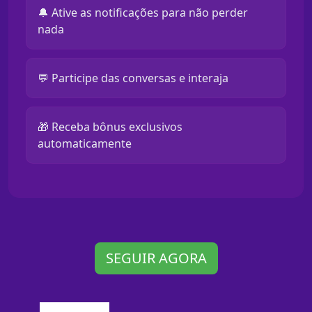
🔔 Ative as notificações para não perder
nada
💬 Participe das conversas e interaja
🎁 Receba bônus exclusivos
automaticamente
SEGUIR AGORA