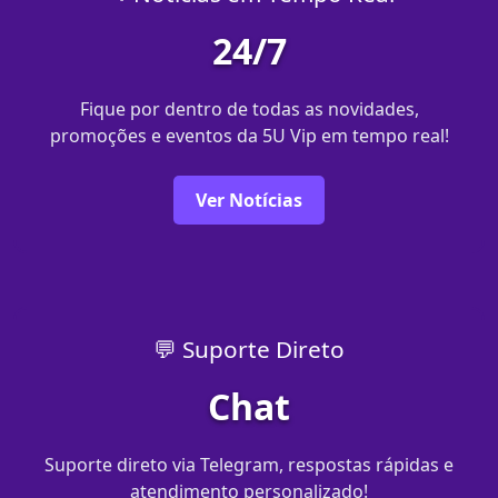
24/7
Fique por dentro de todas as novidades,
promoções e eventos da 5U Vip em tempo real!
Ver Notícias
💬 Suporte Direto
Chat
Suporte direto via Telegram, respostas rápidas e
atendimento personalizado!