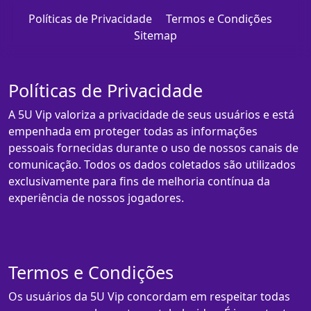
Políticas de Privacidade
Termos e Condições
Sitemap
Políticas de Privacidade
A 5U Vip valoriza a privacidade de seus usuários e está
empenhada em proteger todas as informações
pessoais fornecidas durante o uso de nossos canais de
comunicação. Todos os dados coletados são utilizados
exclusivamente para fins de melhoria contínua da
experiência de nossos jogadores.
Termos e Condições
Os usuários da 5U Vip concordam em respeitar todas