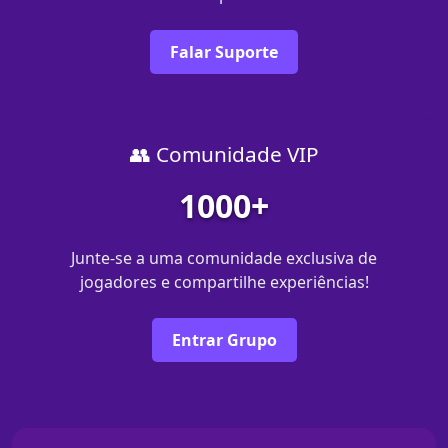
Falar Suporte
👥 Comunidade VIP
1000+
Junte-se a uma comunidade exclusiva de
jogadores e compartilhe experiências!
Entrar Grupo