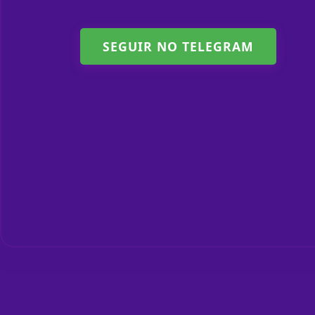
SEGUIR NO TELEGRAM