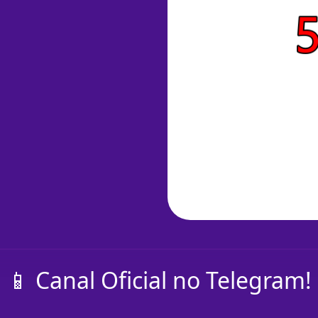
📱 Canal Oficial no Telegram!