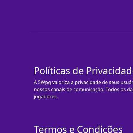
Políticas de Privacida
A 5Wpg valoriza a privacidade de seus usu
nossos canais de comunicação. Todos os dad
jogadores.
Termos e Condições