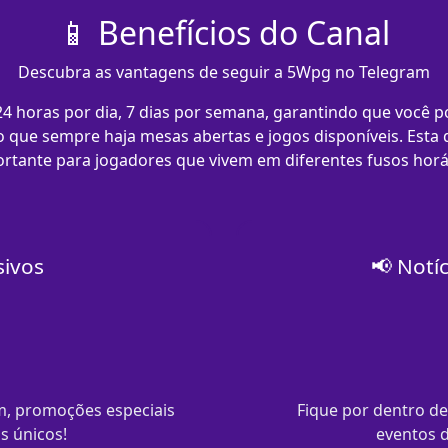
📱 Benefícios do Canal
Descubra as vantagens de seguir a 5Wpg no Telegram
24 horas por dia, 7 dias por semana, garantindo que você 
o que sempre haja mesas abertas e jogos disponíveis. Esta 
rtante para jogadores que vivem em diferentes fusos horá
sivos
📢 Notí
m, promoções especiais
Fique por dentro d
s únicos!
eventos 