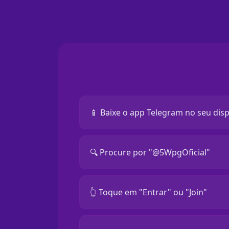
📱 Baixe o app Telegram no seu disp
🔍 Procure por "@5WpgOficial"
👆 Toque em "Entrar" ou "Join"