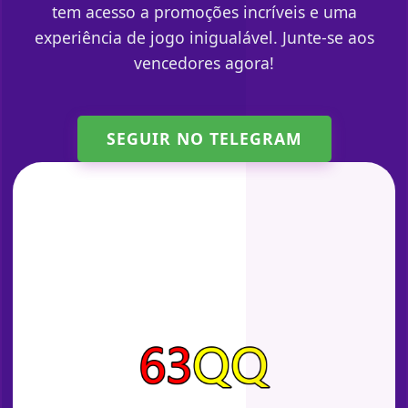
tem acesso a promoções incríveis e uma
experiência de jogo inigualável. Junte-se aos
vencedores agora!
SEGUIR NO TELEGRAM