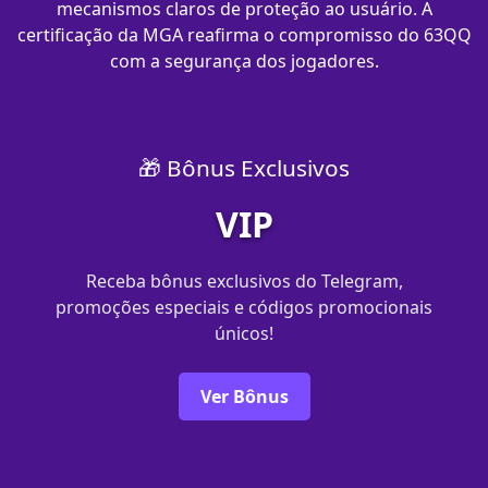
mecanismos claros de proteção ao usuário. A
certificação da MGA reafirma o compromisso do 63QQ
com a segurança dos jogadores.
🎁 Bônus Exclusivos
VIP
Receba bônus exclusivos do Telegram,
promoções especiais e códigos promocionais
únicos!
Ver Bônus