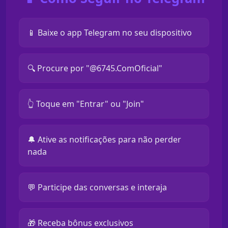
📱 Baixe o app Telegram no seu dispositivo
🔍 Procure por "@6745.ComOficial"
👆 Toque em "Entrar" ou "Join"
🔔 Ative as notificações para não perder
nada
💬 Participe das conversas e interaja
🎁 Receba bônus exclusivos