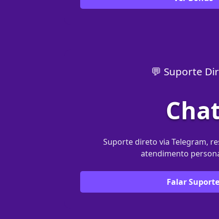
💬 Suporte Di
Cha
Suporte direto via Telegram, r
atendimento persona
Falar Suport