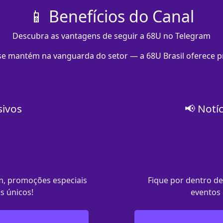
📱 Benefícios do Canal
Descubra as vantagens de seguir a 68U no Telegram
se mantém na vanguarda do setor — a 68U Brasil oferece p
sivos
📢 Notí
m, promoções especiais
Fique por dentro d
s únicos!
eventos