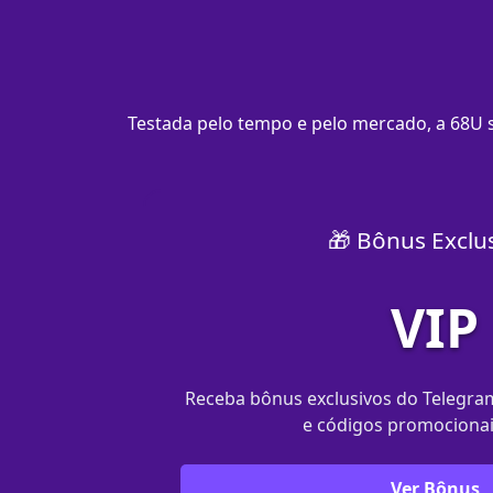
Testada pelo tempo e pelo mercado, a 68U 
🎁 Bônus Exclu
VIP
Receba bônus exclusivos do Telegra
e códigos promocionai
Ver Bônus