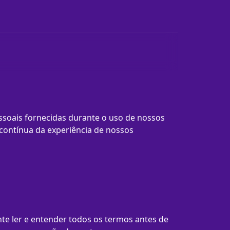
ssoais fornecidas durante o uso de nossos
 contínua da experiência de nossos
te ler e entender todos os termos antes de