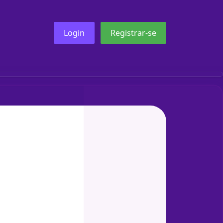
Login
Registrar-se