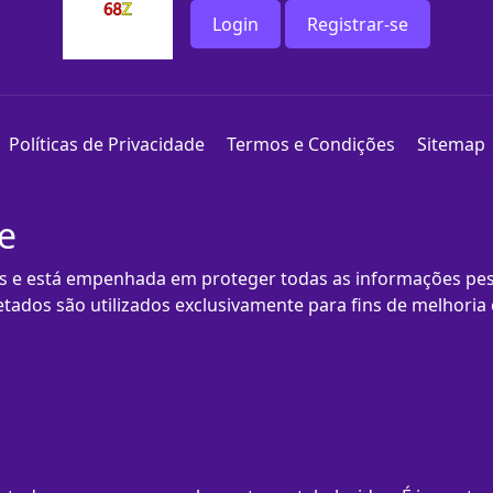
Login
Registrar-se
Políticas de Privacidade
Termos e Condições
Sitemap
de
ios e está empenhada em proteger todas as informações pe
tados são utilizados exclusivamente para fins de melhoria