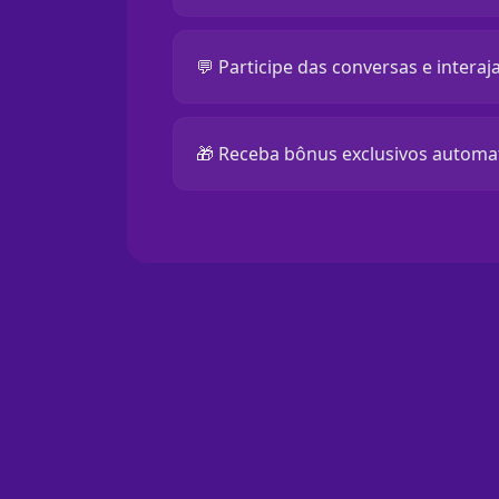
💬 Participe das conversas e interaj
🎁 Receba bônus exclusivos autom