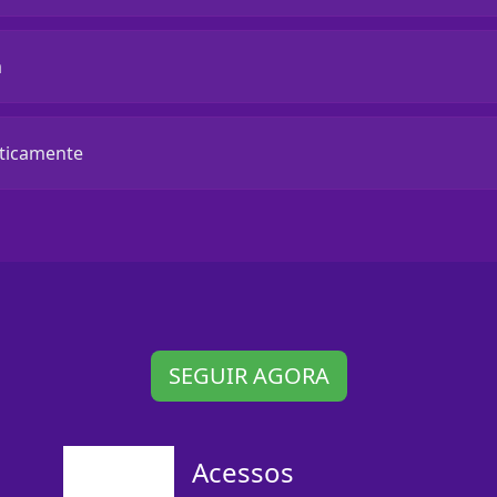
a
aticamente
SEGUIR AGORA
Acessos