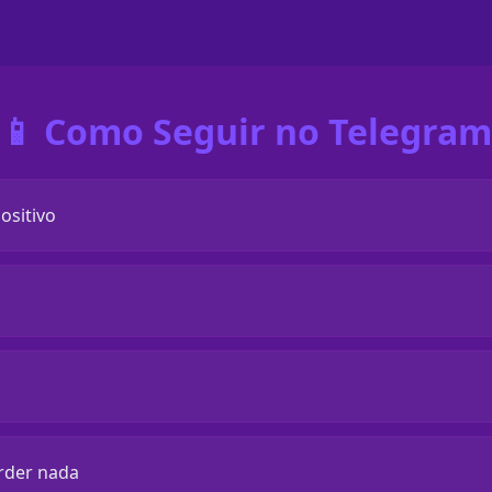
📱 Como Seguir no Telegram
ositivo
erder nada