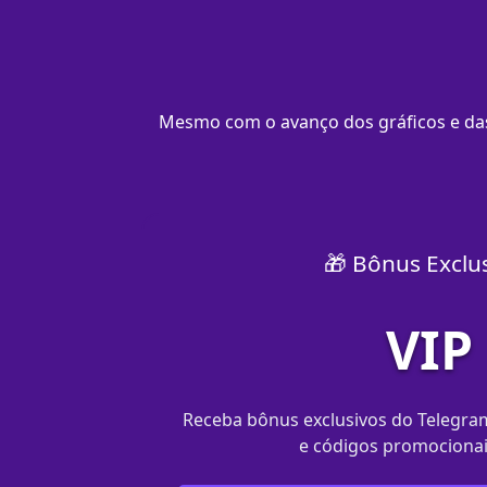
Mesmo com o avanço dos gráficos e das
🎁 Bônus Exclu
VIP
Receba bônus exclusivos do Telegra
e códigos promocionai