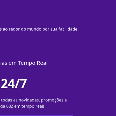
 ao redor do mundo por sua facilidade,
cias em Tempo Real
24/7
e todas as novidades, promoções e
 da 68Z em tempo real!