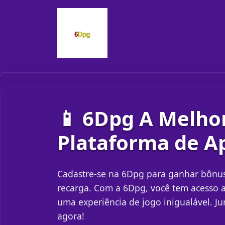
📱 6Dpg A Melho
Plataforma de A
Cadastre-se na 6Dpg para ganhar bônus
recarga. Com a 6Dpg, você tem acesso a
uma experiência de jogo inigualável. J
agora!