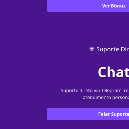
Ver Bônus
💬 Suporte Di
Cha
Suporte direto via Telegram, r
atendimento persona
Falar Suport