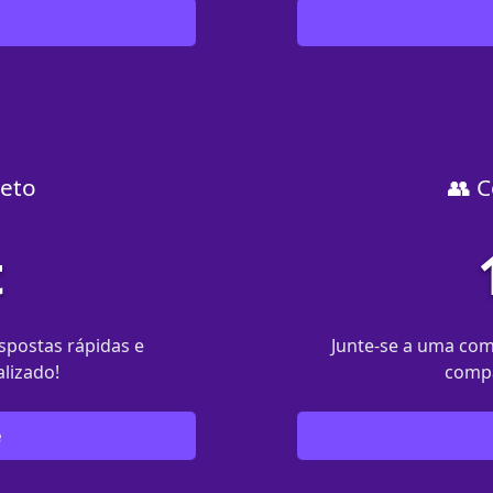
reto
👥 
t
espostas rápidas e
Junte-se a uma com
lizado!
compa
e