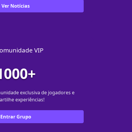
Ver Notícias
Comunidade VIP
1000+
unidade exclusiva de jogadores e
rtilhe experiências!
Entrar Grupo