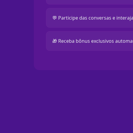
💬 Participe das conversas e interaj
🎁 Receba bônus exclusivos autom