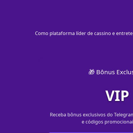
Como plataforma líder de cassino e entret
🎁 Bônus Exclu
VIP
Receba bônus exclusivos do Telegra
e códigos promocionai