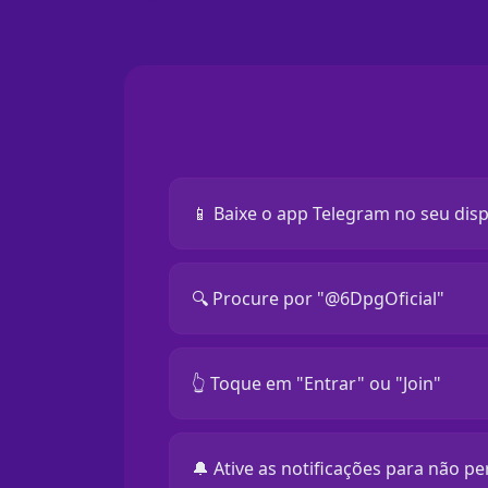
📱 Baixe o app Telegram no seu disp
🔍 Procure por "@6DpgOficial"
👆 Toque em "Entrar" ou "Join"
🔔 Ative as notificações para não p