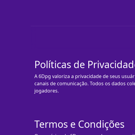
Políticas de Privacida
A 6Dpg valoriza a privacidade de seus usu
canais de comunicação. Todos os dados cole
jogadores.
Termos e Condições