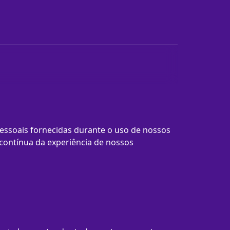
essoais fornecidas durante o uso de nossos
 contínua da experiência de nossos