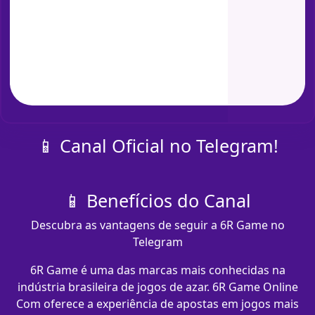
📱 Canal Oficial no Telegram!
📱 Benefícios do Canal
Descubra as vantagens de seguir a 6R Game no
Telegram
6R Game é uma das marcas mais conhecidas na
indústria brasileira de jogos de azar. 6R Game Online
Com oferece a experiência de apostas em jogos mais