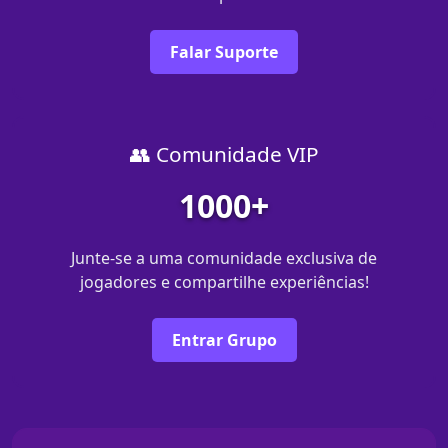
Falar Suporte
👥 Comunidade VIP
1000+
Junte-se a uma comunidade exclusiva de
jogadores e compartilhe experiências!
Entrar Grupo