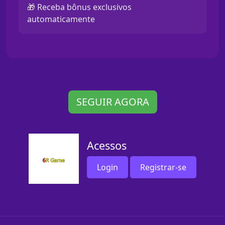
🎁 Receba bônus exclusivos
automaticamente
SEGUIR AGORA
Acessos
Login
Registrar-se