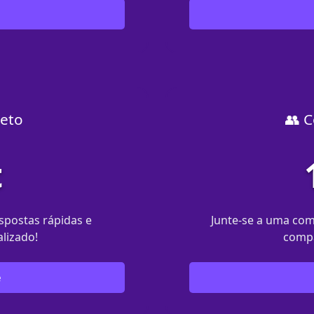
reto
👥 
t
espostas rápidas e
Junte-se a uma com
lizado!
compa
e