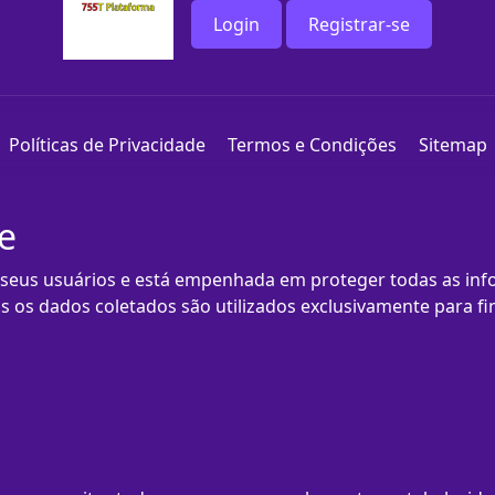
Login
Registrar-se
Políticas de Privacidade
Termos e Condições
Sitemap
de
e seus usuários e está empenhada em proteger todas as in
 os dados coletados são utilizados exclusivamente para fi