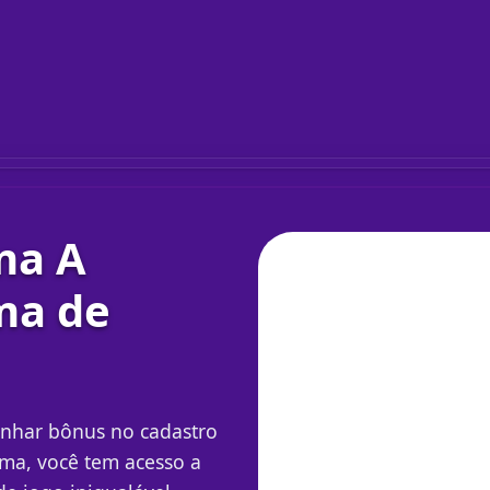
ma A
ma de
anhar bônus no cadastro
ma, você tem acesso a