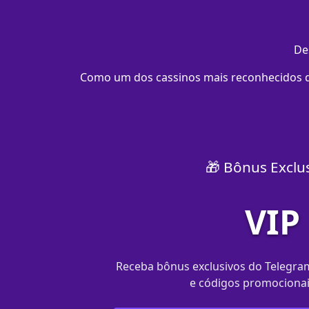
De
Como um dos cassinos mais reconhecidos do
🎁 Bônus Exclu
VIP
Receba bônus exclusivos do Telegra
e códigos promocionai