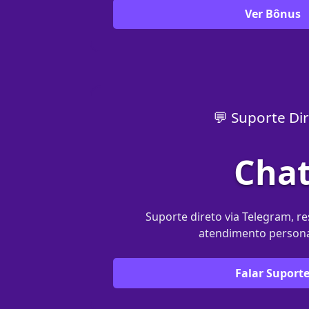
Ver Bônus
💬 Suporte Di
Cha
Suporte direto via Telegram, r
atendimento persona
Falar Suport