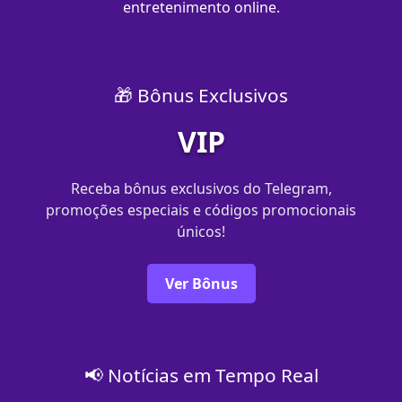
entretenimento online.
🎁 Bônus Exclusivos
VIP
Receba bônus exclusivos do Telegram,
promoções especiais e códigos promocionais
únicos!
Ver Bônus
📢 Notícias em Tempo Real