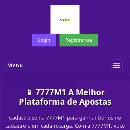
Login
Registrar-se
Menu
📱 7777M1 A Melhor
Plataforma de Apostas
Cadastre-se na 7777M1 para ganhar bônus no
cadastro e em cada recarga. Com a 7777M1, você