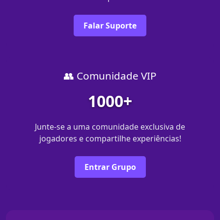
Falar Suporte
👥 Comunidade VIP
1000+
Junte-se a uma comunidade exclusiva de
jogadores e compartilhe experiências!
Entrar Grupo